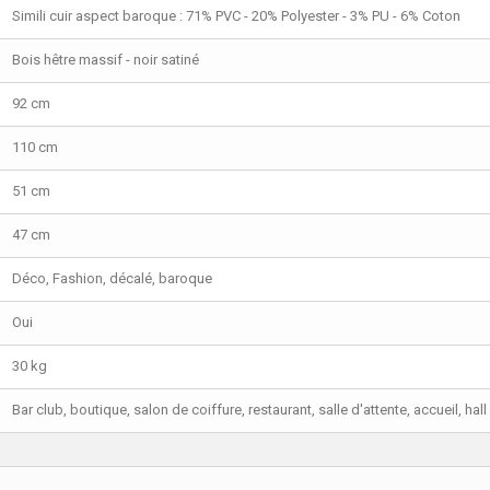
Simili cuir aspect baroque : 71% PVC - 20% Polyester - 3% PU - 6% Coton
Bois hêtre massif - noir satiné
92 cm
110 cm
51 cm
47 cm
Déco, Fashion, décalé, baroque
Oui
30 kg
Bar club, boutique, salon de coiffure, restaurant, salle d'attente, accueil, hall