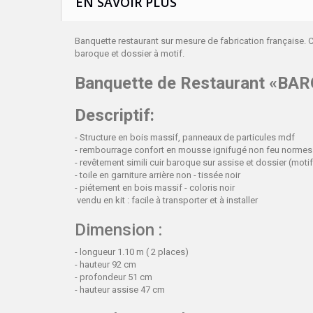
EN SAVOIR PLUS
Banquette restaurant sur mesure de fabrication française. 
baroque et dossier à motif.
Banquette de Restaurant «BAR
Descriptif:
- Structure en bois massif, panneaux de particules mdf
- rembourrage confort en mousse ignifugé non feu norm
- revêtement simili cuir baroque sur assise et dossier (motif)
- toile en garniture arrière non - tissée noir
- piétement en bois massif - coloris noir
vendu en kit : facile à transporter et à installer
Dimension :
- longueur 1.10 m ( 2 places)
- hauteur 92 cm
- profondeur 51 cm
- hauteur assise 47 cm