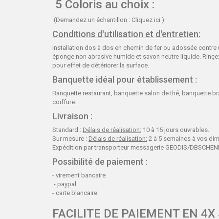
5 Coloris au choix :
(Demandez un échantillon :
Cliquez ici
)
Conditions d'utilisation et d'entretien:
Installation dos à dos en chemin de fer ou adossée contre u
éponge non abrasive humide et savon neutre liquide. Rinçez
pour effet de détériorer la surface.
Banquette idéal pour établissement :
Banquette restaurant, banquette salon de thé, banquette br
coiffure.
Livraison :
Standard :
Délais de réalisation:
10 à 15 jours ouvrables.
Sur mesure :
Délais de réalisation:
2 à 5 semaines à vos di
Expédition par transporteur messagerie GEODIS/DBSCHENKE
Possibilité de paiement :
- virement bancaire
- paypal
- carte blancaire
FACILITE DE PAIEMENT EN 4X