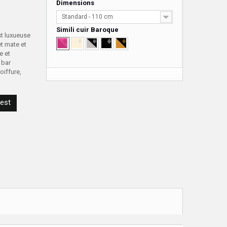
Dimensions
Standard - 110 cm
Simili cuir Baroque
st luxueuse
et mate et
e et
 bar
oiffure,
rest