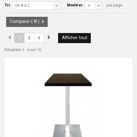
Tri
Montrer
par page
De A à Z
6
Comparer (
0
)
Afficher tout
1
2
3
Résultats 1 - 6 sur 15.