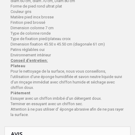
diam.60 cm, diam.70 cm, Diam.80 cm
Forme de pied rond ultrat plat
Couleur gris
Matière pied inox brosse
Finition pied brossé
Dimension colonne 7 cm
Type de colonne ronde
Type de fixation pied/plateau croix
Dimension fixation 45.50 x 45.50 cm (diagonale 61 cm)
Patins réglables oui
Environnement intérieur
Conseil d'entretien:
Plateau
Pour le nettoyage de la surface, nous vous conseillons,
l'utilisation d'une éponge humidifiée et savon neutre liquide suivi
d'un rinçage immédiat avec chiffon humide et séchage avec
chiffon doux.
Piètement
Essuyer avec un chiffon imbibé d'un détergent doux.
Terminer en essuyant avec un chiffon sec.
Attention à ne pas utiliser d' éponge abrasive afin de ne pas rayer
la surface.
AVIS