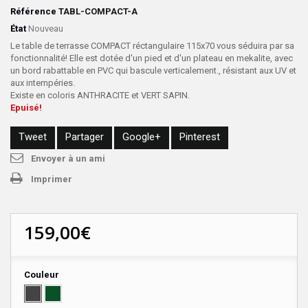
Référence
TABL-COMPACT-A
État
Nouveau
Le table de terrasse COMPACT réctangulaire 115x70 vous séduira par sa
fonctionnalité! Elle est dotée
d'un pied et d'un plateau en mekalite, avec
un bord rabattable en PVC qui bascule verticalement., résistant aux UV et
aux intempéries.
Existe en coloris ANTHRACITE et VERT SAPIN.
Epuisé!
Tweet
Partager
Google+
Pinterest
Envoyer à un ami
Imprimer
159,00€
Couleur