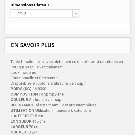
Dimensions Plateau
115*70
EN SAVOIR PLUS
Table fonctionnelle avec piétement en metalik,bord rabattable en
PVC qui bascule verticalement.
Look moderne.
Fonctionnelle et Résistante.
Disponibles en coloris anthracite, vert sapin .
POIDS (KG)
16.8000
COMPOSITION
Polypropylène
COULEUR
Anthracite,vert sapin
RÉSISTANCE
Résistant aux UV et aux intempéries
UTILISATION
Utilisation intérieure & extérieure
HAUTEUR
73,5 cm
LONGUEUR
115 cm
LARGEUR
70 cm
COUVERTS
2/4