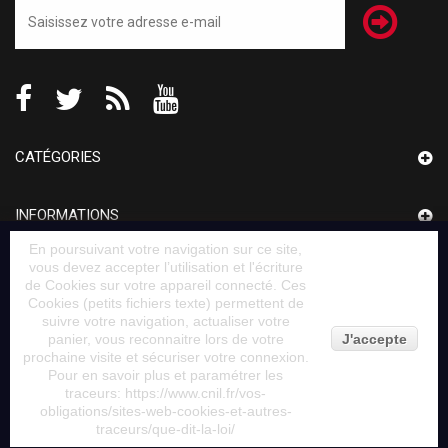
CATÉGORIES
INFORMATIONS
En poursuivant votre navigation sur ce site,
vous devez accepter l’utilisation et l'écriture
MON COMPTE
de Cookies sur votre appareil connecté. Ces
Cookies (petits fichiers texte) permettent de
suivre votre navigation, actualiser votre
INFORMATIONS SUR VOTRE BOUTIQUE
panier, vous reconnaitre lors de votre
J'accepte
prochaine visite et sécuriser votre connexion.
Pour en savoir plus et paramétrer les
traceurs: https://www.cnil.fr/vos-
obligations/sites-web-cookies-et-autres-
© 2014
Fabricant banquette by Banketshop™
traceurs/que-dit-la-loi/