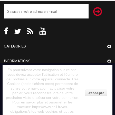
CATÉGORIES
INFORMATIONS
En poursuivant votre navigation sur ce site,
vous devez accepter l’utilisation et l'écriture
MON COMPTE
de Cookies sur votre appareil connecté. Ces
Cookies (petits fichiers texte) permettent de
suivre votre navigation, actualiser votre
INFORMATIONS SUR VOTRE BOUTIQUE
panier, vous reconnaitre lors de votre
J'accepte
prochaine visite et sécuriser votre connexion.
Pour en savoir plus et paramétrer les
traceurs: https://www.cnil.fr/vos-
obligations/sites-web-cookies-et-autres-
© 2014
Fabricant banquette by Banketshop™