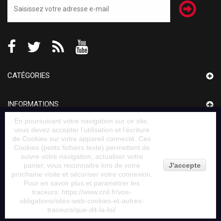
CATÉGORIES
INFORMATIONS
En poursuivant votre navigation sur ce site,
vous devez accepter l’utilisation et l'écriture
MON COMPTE
de Cookies sur votre appareil connecté. Ces
Cookies (petits fichiers texte) permettent de
suivre votre navigation, actualiser votre
INFORMATIONS SUR VOTRE BOUTIQUE
panier, vous reconnaitre lors de votre
J'accepte
prochaine visite et sécuriser votre connexion.
Pour en savoir plus et paramétrer les
traceurs: https://www.cnil.fr/vos-
obligations/sites-web-cookies-et-autres-
© 2014
Fabricant banquette by Banketshop™
traceurs/que-dit-la-loi/