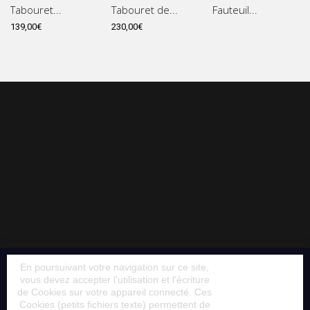
Tabouret...
Tabouret de...
Fauteuil...
139,00€
230,00€
En poursuivant votre navigation sur ce site,
vous devez accepter l’utilisation et l'écriture
de Cookies sur votre appareil connecté. Ces
Cookies (petits fichiers texte) permettent de