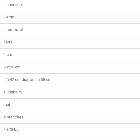
aluminium
74 cm
intemporel
carré
2 cm
60*60 cm
42x42 cm diagonale 58 cm
aluminium
mat
4 branches
14.78 kg