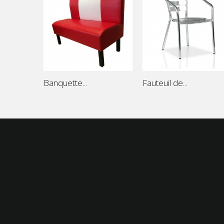
Banquette...
Fauteuil de...
Mobilier restaurant
Pro