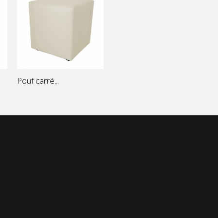
Pouf carré...
motions
Mes commandes