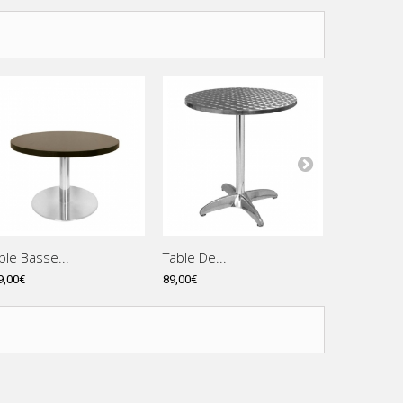
ble Basse...
Table De...
Table de..
9,00€
89,00€
149,00€