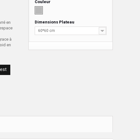
Couleur
Dimensions Plateau
rré en
'espace
60*60 cm
grace à
poid en
rest