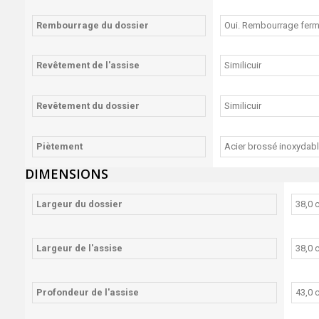
Rembourrage du dossier
Oui. Rembourrage fer
Revêtement de l'assise
Similicuir
Revêtement du dossier
Similicuir
Piètement
Acier brossé inoxydab
DIMENSIONS
Largeur du dossier
38,0 
Largeur de l'assise
38,0 
Profondeur de l'assise
43,0 