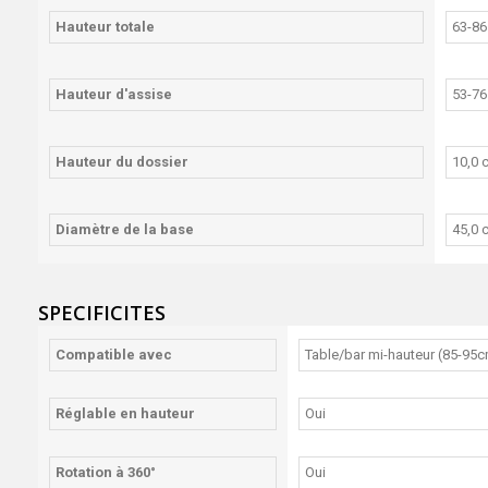
Hauteur totale
63-86
Hauteur d'assise
53-76
Hauteur du dossier
10,0 
Diamètre de la base
45,0 
SPECIFICITES
Compatible avec
Table/bar mi-hauteur (85-95c
Réglable en hauteur
Oui
Rotation à 360°
Oui