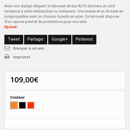
Avec son design élegant, le tabouret de bar ALTO donnera un coté
tendance à votre intérieur,bar ou restaurant. Une assise et un dossier en
polypropylène avec un chassis 4 pieds en acier. Ce tabouret dispose
d’un repose-pied et de protections pour vos sols.
Epuisé!
Tweet
Partager
Google+
Pinterest
Envoyer à un ami
Imprimer
109,00€
Couleur