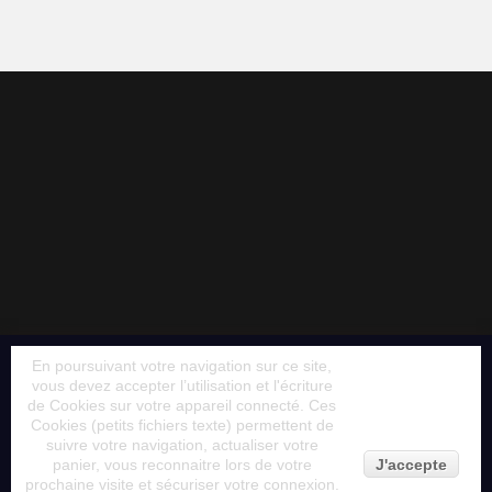
En poursuivant votre navigation sur ce site,
vous devez accepter l’utilisation et l'écriture
de Cookies sur votre appareil connecté. Ces
Cookies (petits fichiers texte) permettent de
suivre votre navigation, actualiser votre
panier, vous reconnaitre lors de votre
J'accepte
prochaine visite et sécuriser votre connexion.